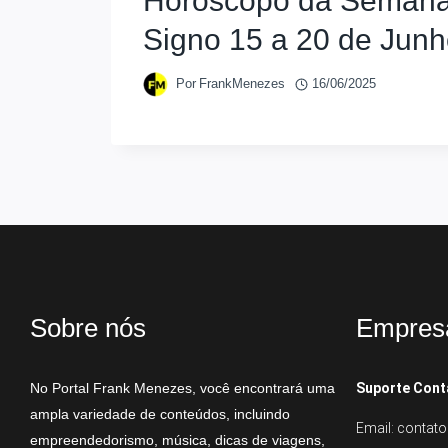
Horóscopo da Semana
Signo 15 a 20 de Jun
Por
FrankMenezes
16/06/2025
Sobre nós
Empres
No Portal Frank Menezes, você encontrará uma
Suporte Cont
ampla variedade de conteúdos, incluindo
Email: conta
empreendedorismo, música, dicas de viagens,