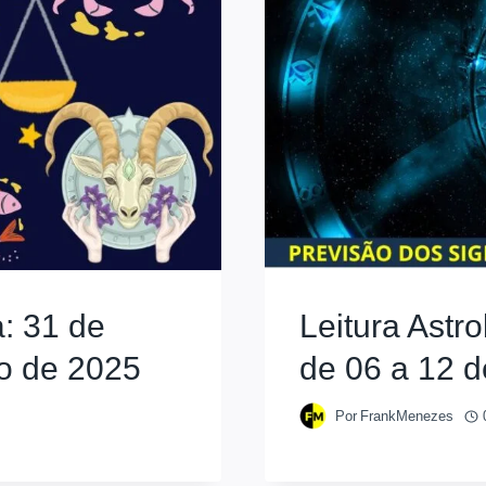
: 31 de
Leitura Astr
o de 2025
de 06 a 12 d
Por
FrankMenezes