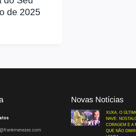
 do Seu
ho de 2025
a
Novas Notícias
XUXA, O ÚLTIM
atos
NAVE: NOSTALG
CORAGEM E A 
to@frankmenezes.com
QUE NÃO DIMI