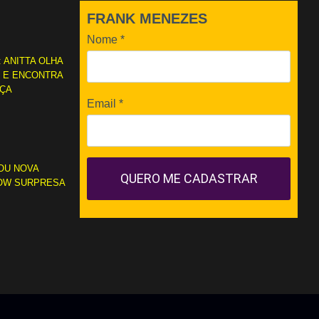
FRANK MENEZES
Nome
*
: ANITTA OLHA
L E ENCONTRA
RÇA
Email
*
OU NOVA
QUERO ME CADASTRAR
OW SURPRESA