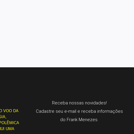
Receba nossas novidades!
O VOO DA
Cadastre seu e-mail e receba informações
IA,
do Frank Menezes.
POLÊMICA
NUI UMA