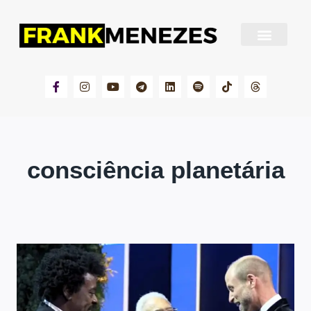
Sobre Frank Menezes
consciência planetária