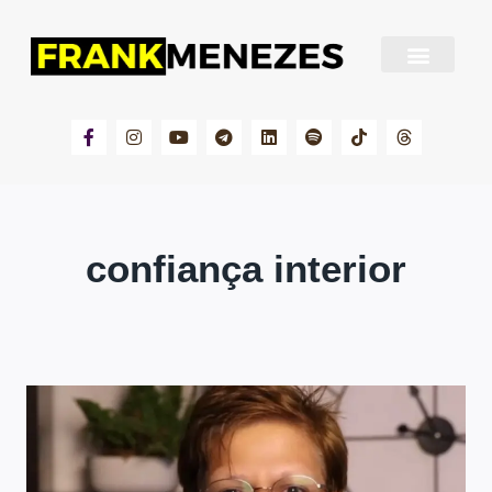
Sobre Frank Menezes
confiança interior