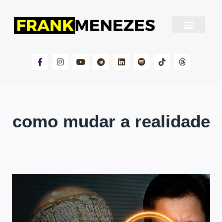
Sobre Frank Menezes
como mudar a realidade