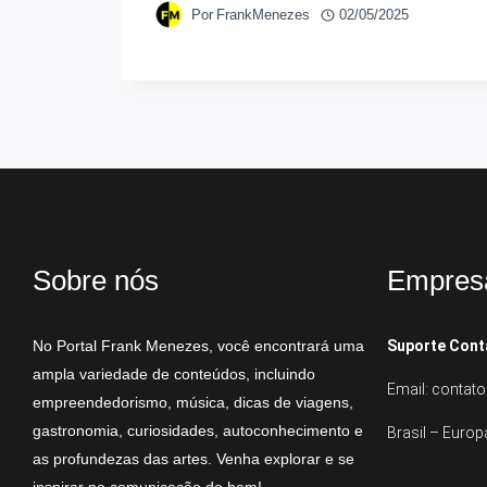
Por
FrankMenezes
02/05/2025
Sobre nós
Empres
No Portal Frank Menezes, você encontrará uma
Suporte Cont
ampla variedade de conteúdos, incluindo
Email: conta
empreendedorismo, música, dicas de viagens,
gastronomia, curiosidades, autoconhecimento e
Brasil – Europ
as profundezas das artes. Venha explorar e se
inspirar na comunicação do bem!