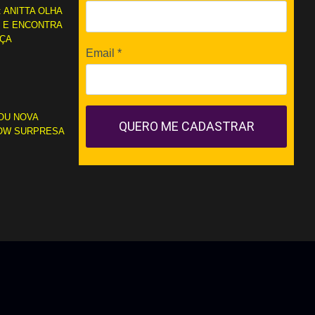
: ANITTA OLHA
L E ENCONTRA
RÇA
Email
*
OU NOVA
QUERO ME CADASTRAR
OW SURPRESA