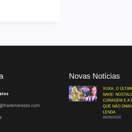
a
Novas Notícias
XUXA, O ÚLTIM
atos
NAVE: NOSTALG
CORAGEM E A 
to@frankmenezes.com
QUE NÃO DIMI
LENDA
a
06/08/2026