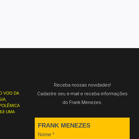
Receba nossas novidades!
O VOO DA
Cadastre seu e-mail e receba informações
IA,
do Frank Menezes.
POLÊMICA
NUI UMA
FRANK MENEZES
Nome
*