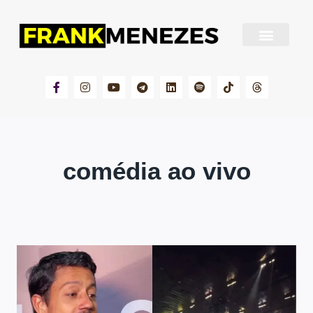
Sobre Frank Menezes
comédia ao vivo