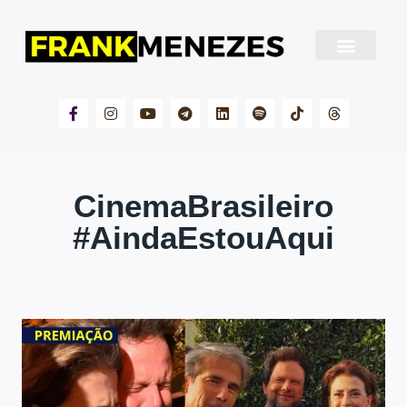
Sobre Frank Menezes
CinemaBrasileiro
#AindaEstouAqui