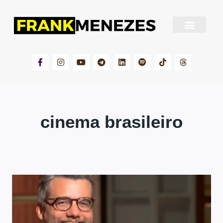
Sobre Frank Menezes
cinema brasileiro