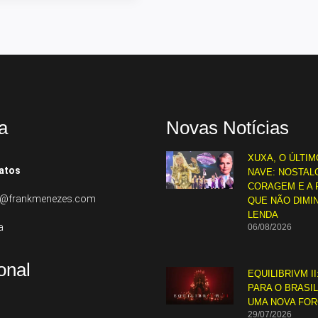
a
Novas Notícias
XUXA, O ÚLTIM
atos
NAVE: NOSTALG
CORAGEM E A 
to@frankmenezes.com
QUE NÃO DIMI
LENDA
a
06/08/2026
ional
EQUILIBRIVM II
PARA O BRASI
UMA NOVA FO
29/07/2026