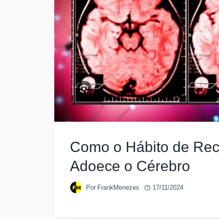
Como o Hábito de Re
Adoece o Cérebro
Por
FrankMenezes
17/11/2024