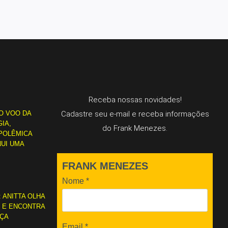
Receba nossas novidades!
O VOO DA
Cadastre seu e-mail e receba informações
IA,
do Frank Menezes.
POLÊMICA
NUI UMA
FRANK MENEZES
Nome
*
: ANITTA OLHA
L E ENCONTRA
RÇA
Email
*