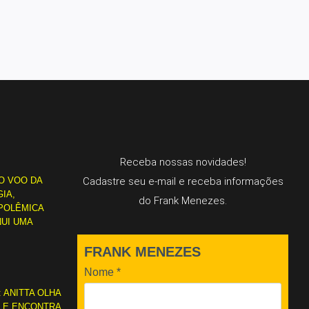
Receba nossas novidades!
O VOO DA
Cadastre seu e-mail e receba informações
IA,
do Frank Menezes.
POLÊMICA
NUI UMA
FRANK MENEZES
Nome
*
: ANITTA OLHA
L E ENCONTRA