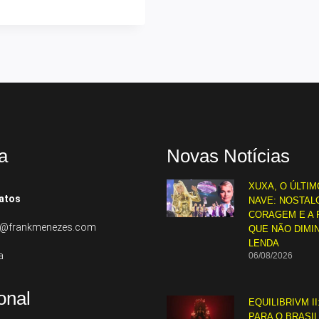
a
Novas Notícias
XUXA, O ÚLTIM
atos
NAVE: NOSTALG
CORAGEM E A 
to@frankmenezes.com
QUE NÃO DIMI
LENDA
a
06/08/2026
ional
EQUILIBRIVM II
PARA O BRASI