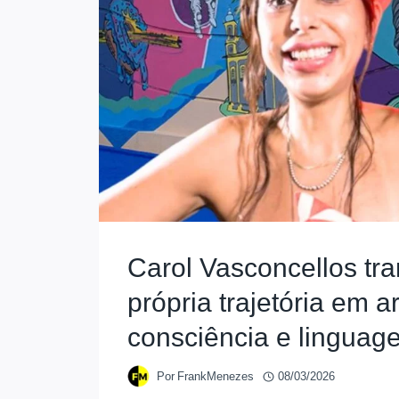
Carol Vasconcellos tr
própria trajetória em ar
consciência e linguag
Por
FrankMenezes
08/03/2026