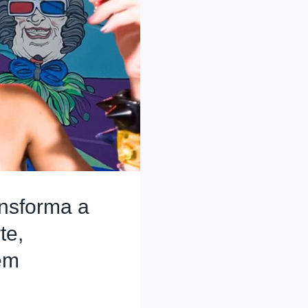
ansforma a
te,
em