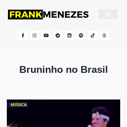
Sobre Frank Menezes
Bruninho no Brasil