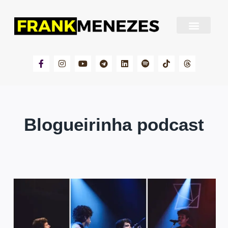
Sobre Frank Menezes
Blogueirinha podcast