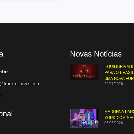
a
Novas Notícias
EQUILIBRIVM II
atos
PARA O BRASI
UMA NOVA FO
to@frankmenezes.com
29/07/2026
a
ional
MADONNA PAR
YORK COM SH
05/06/2026