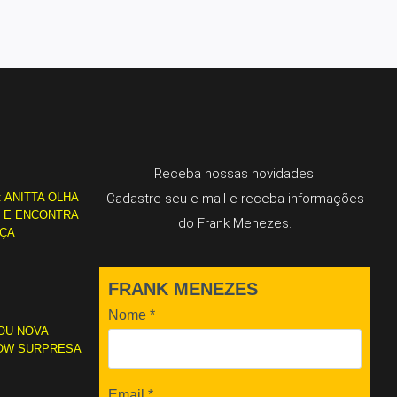
Receba nossas novidades!
: ANITTA OLHA
Cadastre seu e-mail e receba informações
L E ENCONTRA
do Frank Menezes.
RÇA
FRANK MENEZES
Nome
*
OU NOVA
OW SURPRESA
Email
*