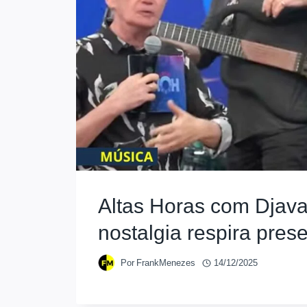
Altas Horas com Djav
nostalgia respira pres
Por
FrankMenezes
14/12/2025