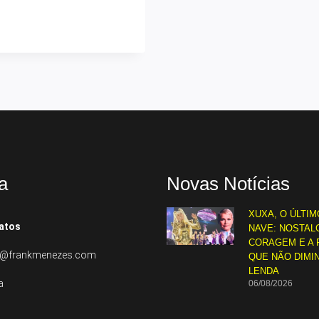
a
Novas Notícias
XUXA, O ÚLTIM
atos
NAVE: NOSTALG
CORAGEM E A 
to@frankmenezes.com
QUE NÃO DIMI
LENDA
a
06/08/2026