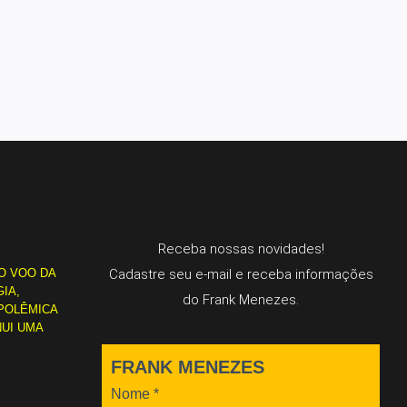
Receba nossas novidades!
O VOO DA
Cadastre seu e-mail e receba informações
IA,
do Frank Menezes.
POLÊMICA
NUI UMA
FRANK MENEZES
Nome
*