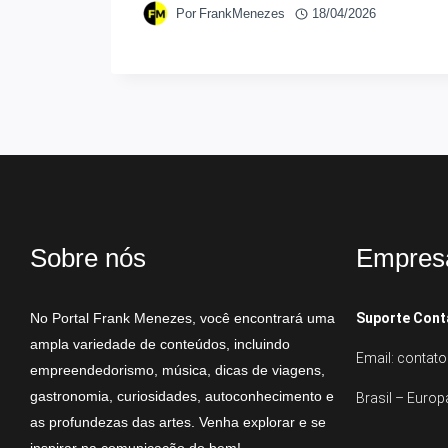
Por
FrankMenezes
18/04/2026
Sobre nós
Empres
No Portal Frank Menezes, você encontrará uma
Suporte Cont
ampla variedade de conteúdos, incluindo
Email: conta
empreendedorismo, música, dicas de viagens,
gastronomia, curiosidades, autoconhecimento e
Brasil – Europ
as profundezas das artes. Venha explorar e se
inspirar na comunicação do bem!