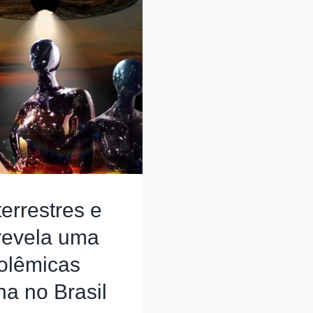
errestres e
 revela uma
polêmicas
na no Brasil