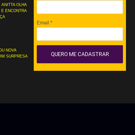
: ANITTA OLHA
L E ENCONTRA
RÇA
Email
*
OU NOVA
QUERO ME CADASTRAR
OW SURPRESA