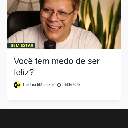
Você tem medo de ser
feliz?
Por
FrankMenezes
14/05/2025