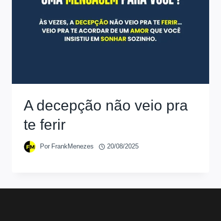
A decepção não veio pra
te ferir
Por
FrankMenezes
20/08/2025