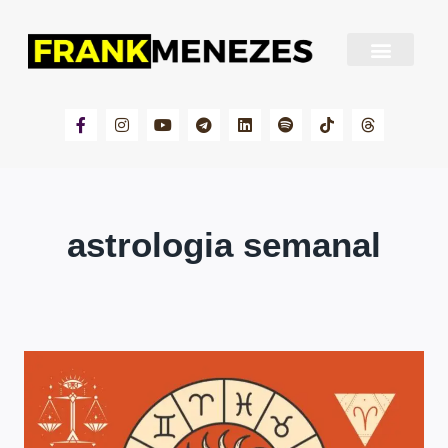
Sobre Frank Menezes
astrologia semanal