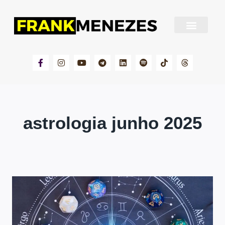
Sobre Frank Menezes
astrologia junho 2025