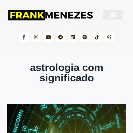
Sobre Frank Menezes
astrologia com
significado