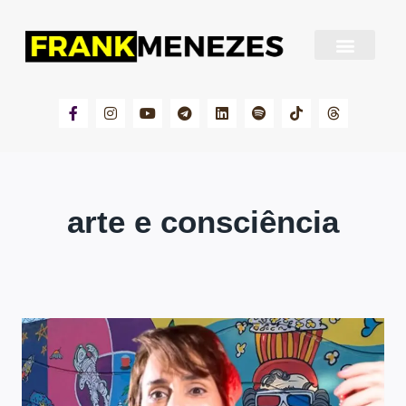
Sobre Frank Menezes
arte e consciência