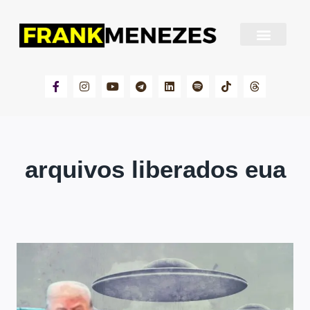
Sobre Frank Menezes
arquivos liberados eua