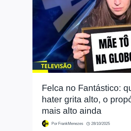
Felca no Fantástico: 
hater grita alto, o prop
mais alto ainda
Por
FrankMenezes
28/10/2025