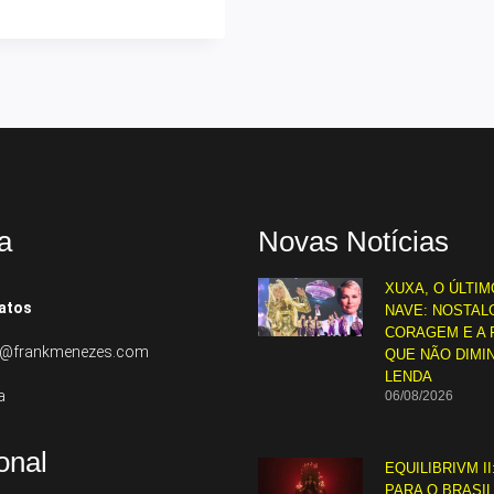
a
Novas Notícias
XUXA, O ÚLTIM
atos
NAVE: NOSTALG
CORAGEM E A 
to@frankmenezes.com
QUE NÃO DIMI
LENDA
a
06/08/2026
ional
EQUILIBRIVM II
PARA O BRASI