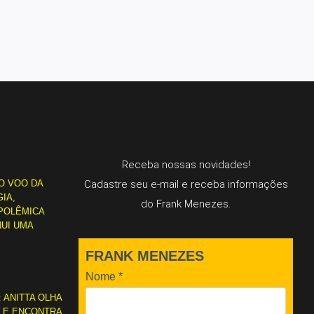
Receba nossas novidades!
O VOO DA
Cadastre seu e-mail e receba informações
IA,
do Frank Menezes.
POLÊMICA
NUI UMA
FRANK MENEZES
Nome
*
: ANITTA OLHA
L E ENCONTRA