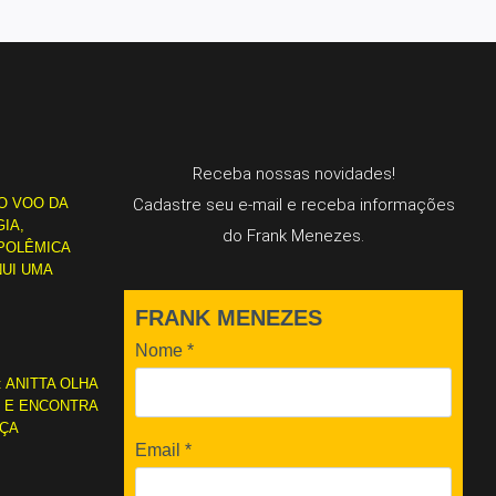
Receba nossas novidades!
O VOO DA
Cadastre seu e-mail e receba informações
IA,
do Frank Menezes.
POLÊMICA
NUI UMA
FRANK MENEZES
Nome
*
: ANITTA OLHA
L E ENCONTRA
RÇA
Email
*