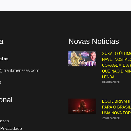
a
Novas Notícias
XUXA, O ÚLTIM
atos
NAVE: NOSTALG
CORAGEM E A 
to@frankmenezes.com
QUE NÃO DIMI
LENDA
a
06/08/2026
ional
EQUILIBRIVM II
PARA O BRASI
UMA NOVA FO
29/07/2026
ezes
 Privacidade