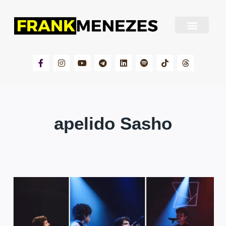
Sobre Frank Menezes
apelido Sasho