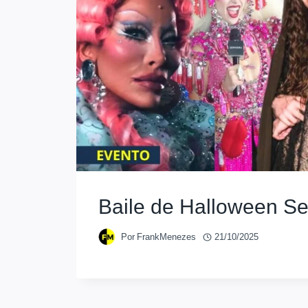
Baile de Halloween S
Por
FrankMenezes
21/10/2025