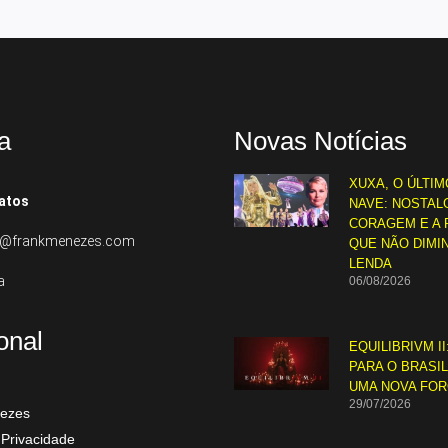
a
Novas Notícias
XUXA, O ÚLTIM
atos
NAVE: NOSTALG
CORAGEM E A 
to@frankmenezes.com
QUE NÃO DIMI
LENDA
a
06/08/2026
ional
EQUILIBRIVM II
PARA O BRASI
UMA NOVA FO
29/07/2026
ezes
 Privacidade