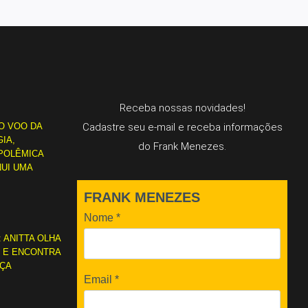
Receba nossas novidades!
O VOO DA
Cadastre seu e-mail e receba informações
IA,
do Frank Menezes.
POLÊMICA
NUI UMA
FRANK MENEZES
Nome
*
: ANITTA OLHA
L E ENCONTRA
RÇA
Email
*