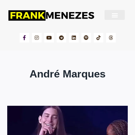
Sobre Frank Menezes
André Marques