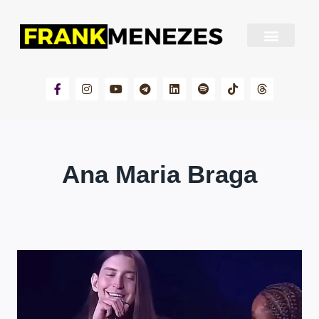
Sobre Frank Menezes
Ana Maria Braga