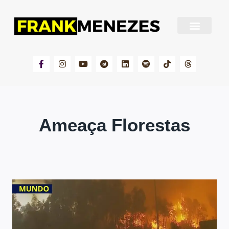
Sobre Frank Menezes
Ameaça Florestas