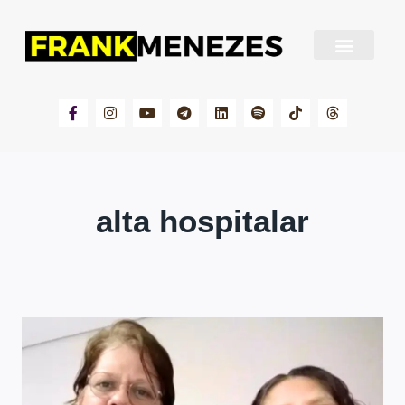
Sobre Frank Menezes
alta hospitalar