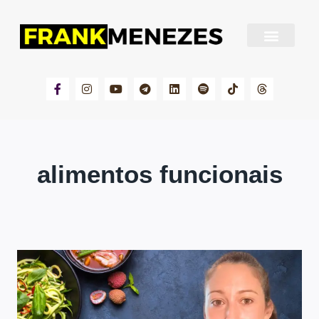
Sobre Frank Menezes
alimentos funcionais