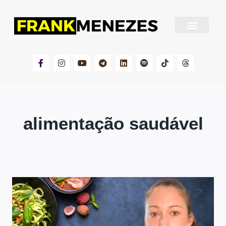
Sobre Frank Menezes
alimentação saudável