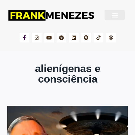
Sobre Frank Menezes
alienígenas e
consciência