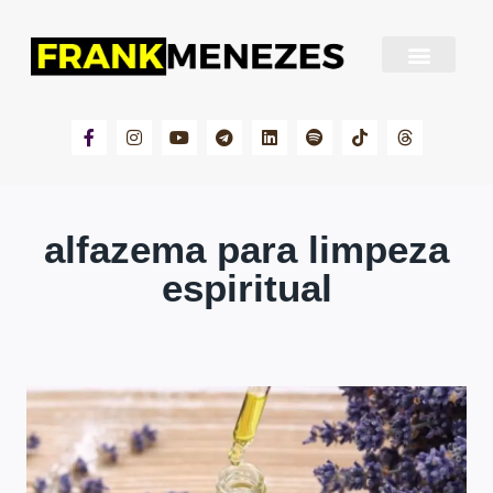
Sobre Frank Menezes
alfazema para limpeza
espiritual