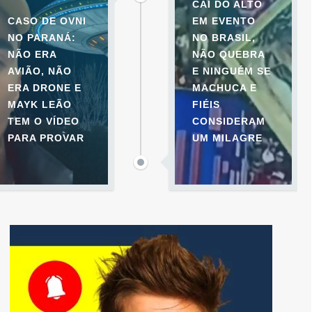
CAI DO ALTO
CASO DE OVNI
EM EVENTO
NO PARANÁ:
NO BRASIL,
NÃO ERA
NÃO QUEBRA
AVIÃO, NÃO
E NINGUÉM SE
ERA DRONE E
MACHUCA E
MAYK LEÃO
FIÉIS
TEM O VÍDEO
CONSIDERAM
PARA PROVAR
UM MILAGRE