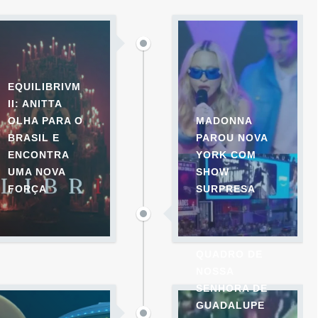
EQUILIBRIVM
II: ANITTA
OLHA PARA O
MADONNA
BRASIL E
PAROU NOVA
ENCONTRA
YORK COM
UMA NOVA
SHOW
FORÇA
SURPRESA
QUADRO DE
NOSSA
SENHORA DE
GUADALUPE