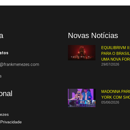
a
Novas Notícias
EQUILIBRIVM II
atos
PARA O BRASI
UMA NOVA FO
to@frankmenezes.com
29/07/2026
a
ional
MADONNA PAR
YORK COM SH
05/06/2026
ezes
 Privacidade