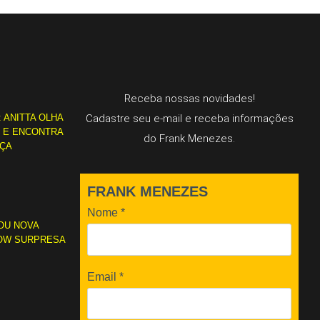
Receba nossas novidades!
: ANITTA OLHA
Cadastre seu e-mail e receba informações
L E ENCONTRA
do Frank Menezes.
RÇA
FRANK MENEZES
Nome
*
OU NOVA
OW SURPRESA
Email
*