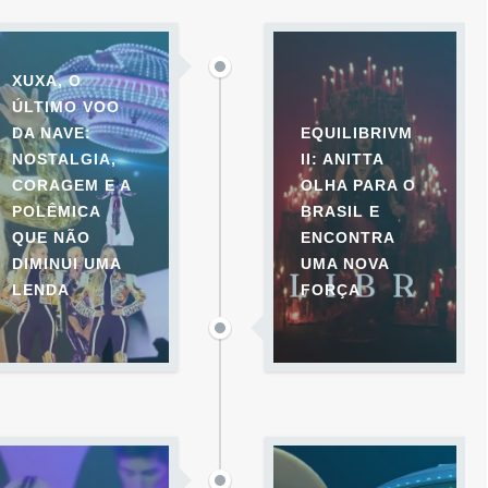
XUXA, O
ÚLTIMO VOO
DA NAVE:
EQUILIBRIVM
NOSTALGIA,
II: ANITTA
CORAGEM E A
OLHA PARA O
POLÊMICA
BRASIL E
QUE NÃO
ENCONTRA
DIMINUI UMA
UMA NOVA
LENDA
FORÇA