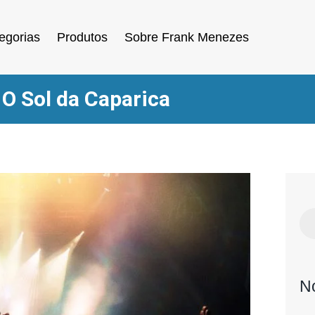
egorias
Produtos
Sobre Frank Menezes
O Sol da Caparica
N