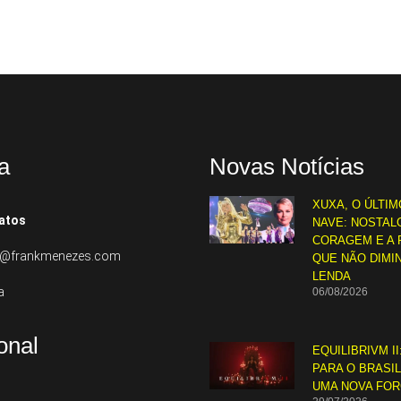
a
Novas Notícias
XUXA, O ÚLTIM
atos
NAVE: NOSTALG
CORAGEM E A 
to@frankmenezes.com
QUE NÃO DIMI
LENDA
a
06/08/2026
ional
EQUILIBRIVM II
PARA O BRASI
UMA NOVA FO