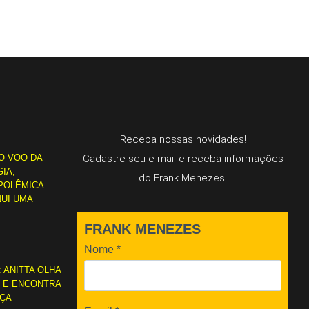
Receba nossas novidades!
O VOO DA
Cadastre seu e-mail e receba informações
IA,
do Frank Menezes.
POLÊMICA
NUI UMA
FRANK MENEZES
Nome
*
: ANITTA OLHA
L E ENCONTRA
RÇA