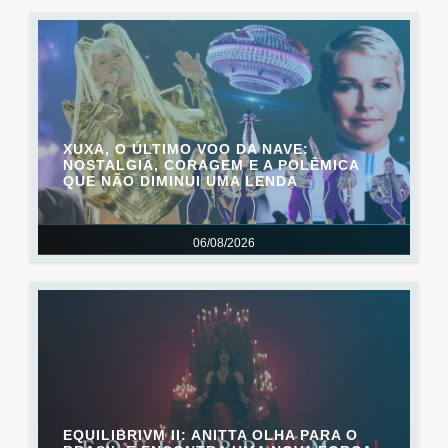
XUXA, O ÚLTIMO VOO DA NAVE:
NOSTALGIA, CORAGEM E A POLÊMICA
QUE NÃO DIMINUI UMA LENDA
06/08/2026
EQUILIBRIVM II: ANITTA OLHA PARA O