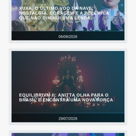
XUXA, O ÚLTIMO VOO DA NAVE:
NOSTALGIA, CORAGEM E A POLÊMICA
QUE NÃO DIMINUI UMA LENDA
06/08/2026
EQUILIBRIVM II: ANITTA OLHA PARA O
BRASIL E ENCONTRA UMA NOVA FORÇA
29/07/2026