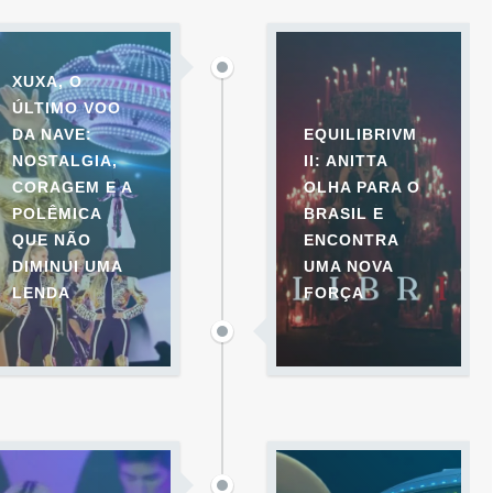
XUXA, O
ÚLTIMO VOO
DA NAVE:
EQUILIBRIVM
NOSTALGIA,
II: ANITTA
CORAGEM E A
OLHA PARA O
POLÊMICA
BRASIL E
QUE NÃO
ENCONTRA
DIMINUI UMA
UMA NOVA
LENDA
FORÇA