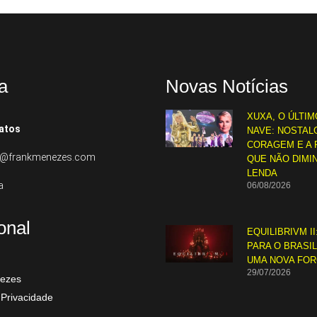
a
Novas Notícias
XUXA, O ÚLTIM
atos
NAVE: NOSTALG
CORAGEM E A 
to@frankmenezes.com
QUE NÃO DIMI
LENDA
a
06/08/2026
ional
EQUILIBRIVM II
PARA O BRASI
UMA NOVA FO
29/07/2026
ezes
 Privacidade