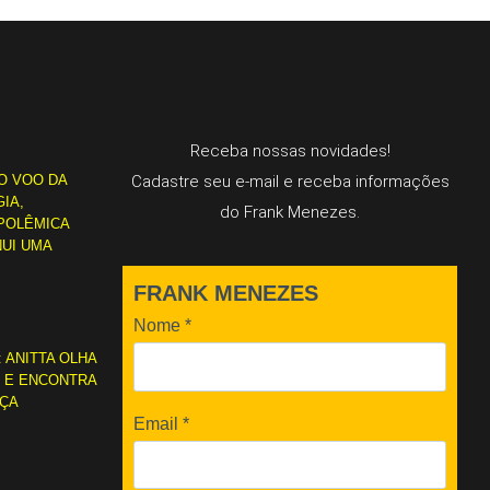
Receba nossas novidades!
O VOO DA
Cadastre seu e-mail e receba informações
IA,
do Frank Menezes.
POLÊMICA
NUI UMA
FRANK MENEZES
Nome
*
: ANITTA OLHA
L E ENCONTRA
RÇA
Email
*