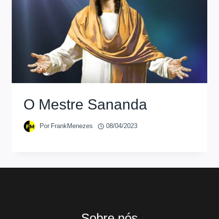
O Mestre Sananda
Por
FrankMenezes
08/04/2023
Sobre nós