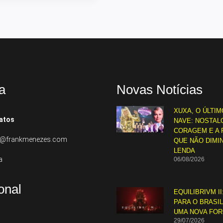
a
Novas Notícias
XUXA, O ÚLTIM
atos
NAVE: NOSTALG
CORAGEM E A 
to@frankmenezes.com
QUE NÃO DIMI
LENDA
a
06/08/2026
ional
EQUILIBRIVM II
PARA O BRASI
UMA NOVA FO
29/07/2026