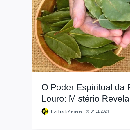
O Poder Espiritual da 
Louro: Mistério Revel
Por
FrankMenezes
04/11/2024