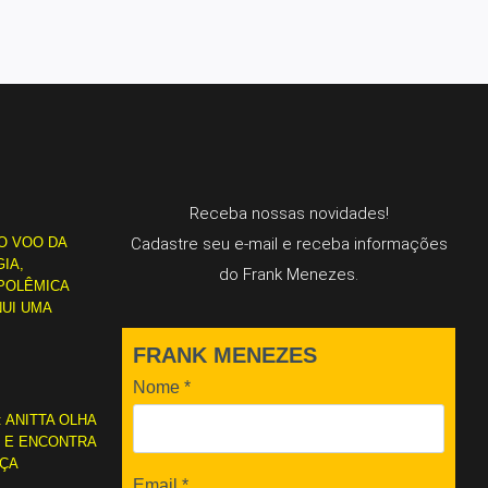
Receba nossas novidades!
O VOO DA
Cadastre seu e-mail e receba informações
IA,
do Frank Menezes.
POLÊMICA
NUI UMA
FRANK MENEZES
Nome
*
: ANITTA OLHA
L E ENCONTRA
RÇA
Email
*